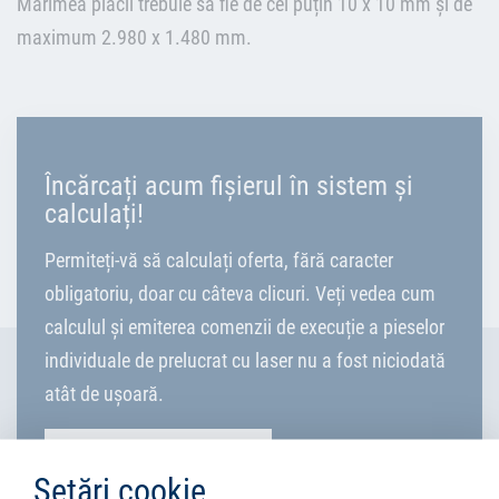
Mărimea plăcii trebuie să fie de cel puțin 10 x 10 mm și de
maximum 2.980 x 1.480 mm.
Încărcați acum fișierul în sistem și
calculați!
Permiteți-vă să calculați oferta, fără caracter
obligatoriu, doar cu câteva clicuri. Veți vedea cum
calculul și emiterea comenzii de execuție a pieselor
individuale de prelucrat cu laser nu a fost niciodată
atât de ușoară.
CALCULAȚI ACUM
Setări cookie