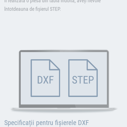
fi realizată o piesă din tablă îndoită, aveți nevoie
întotdeauna de fișierul STEP.
Specificații pentru fișierele DXF