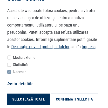
Acest site web poate folosi cookies, pentru a vă oferi
un serviciu ușor de utilizat și pentru a analiza
comportamentul utilizatorului pe baza unui
Adăugați etape de prelucrare
pseudonim. Puteți accepta sau refuza utilizarea
suplimentare
acestor cookies. Informații suplimentare pot fi găsite
în
Declarație privind protecția datelor
sau în
Impress
.
În mod complementar paletei noastre de servicii de tăiere
cu laserul și piese din tablă îndoite, prin „Adăugarea unei
Media externe
etape de lucru“ puteți completa etape de fabricație
Statistică
suplimentare, ca de ex.
Necesar
debavurare
Arata detaliile
prelucrare mecanică precum găurire, teşire, filetare,
alezare
SELECTEAZĂ TOATE
CONFIRMAȚI SELECȚIA
presare