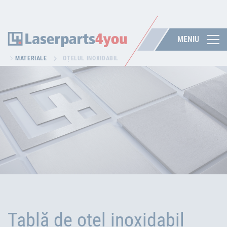
MENIU
MATERIALE
OȚELUL INOXIDABIL
Tablă de oțel inoxidabil