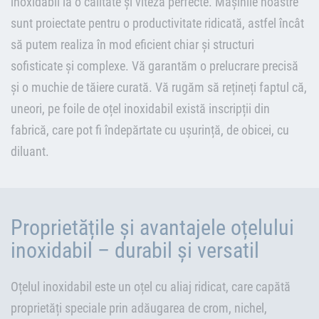
inoxidabil la o calitate și viteză perfecte. Mașinile noastre
sunt proiectate pentru o productivitate ridicată, astfel încât
să putem realiza în mod eficient chiar și structuri
sofisticate și complexe. Vă garantăm o prelucrare precisă
și o muchie de tăiere curată. Vă rugăm să rețineți faptul că,
uneori, pe foile de oțel inoxidabil există inscripții din
fabrică, care pot fi îndepărtate cu ușurință, de obicei, cu
diluant.
Proprietățile și avantajele oțelului
inoxidabil – durabil și versatil
Oțelul inoxidabil este un oțel cu aliaj ridicat, care capătă
proprietăți speciale prin adăugarea de crom, nichel,