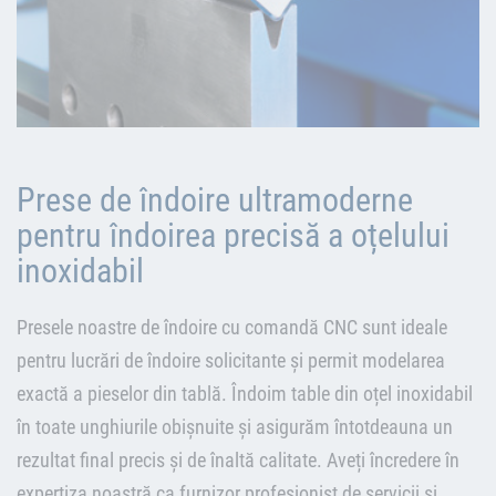
Prese de îndoire ultramoderne
pentru îndoirea precisă a oțelului
inoxidabil
Presele noastre de îndoire cu comandă CNC sunt ideale
pentru lucrări de îndoire solicitante și permit modelarea
exactă a pieselor din tablă. Îndoim table din oțel inoxidabil
în toate unghiurile obișnuite și asigurăm întotdeauna un
rezultat final precis și de înaltă calitate. Aveți încredere în
expertiza noastră ca furnizor profesionist de servicii și