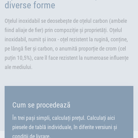
diverse forme
Oțelul inoxidabil se deosebește de oțelul carbon (ambele
fiind aliaje de fier) prin compoziție și proprietăți. Oțelul
inoxidabil, numit și inox - oțel rezistent la rugină, conține,
pe lângă fier și carbon, o anumită proporție de crom (cel
puțin 10,5%), care îl face rezistent la numeroase influențe
ale mediului.
Cum se procedează
În trei pași simpli, calculați prețul. Calculați aici
piesele de tablă individuale, în diferite versiuni și
condiții de livrare.