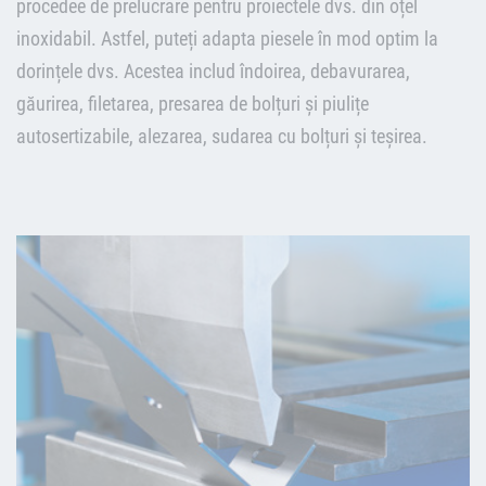
procedee de prelucrare pentru proiectele dvs. din oțel
inoxidabil. Astfel, puteți adapta piesele în mod optim la
dorințele dvs. Acestea includ îndoirea, debavurarea,
găurirea, filetarea, presarea de bolțuri și piulițe
autosertizabile, alezarea, sudarea cu bolțuri și teşirea.