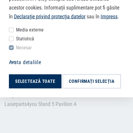
acestor cookies. Informații suplimentare pot fi găsite
în
Declarație privind protecția datelor
sau în
Impress
.
CĂTRE BILETUL PENTRU DEMO METAL
Media externe
Statistică
Necesar
Demo Metal
Arata detaliile
07 – 10 noiembrie 2023
Lux Divina
SELECTEAZĂ TOATE
CONFIRMAȚI SELECȚIA
Strada 13 Decembrie 96
Brașov, România
Laserparts4you Stand 5 Pavilion A